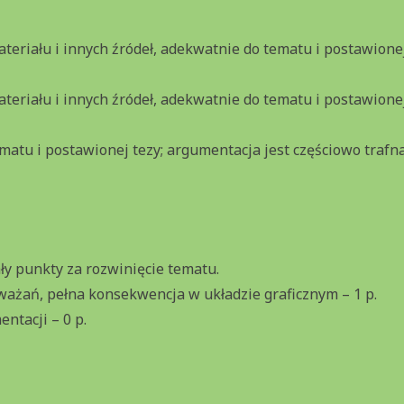
teriału i innych źródeł, adekwatnie do tematu i postawionej
teriału i innych źródeł, adekwatnie do tematu i postawionej
atu i postawionej tezy; argumentacja jest częściowo trafna
ły punkty za rozwinięcie tematu.
ważań, pełna konsekwencja w układzie graficznym – 1 p.
ntacji – 0 p.