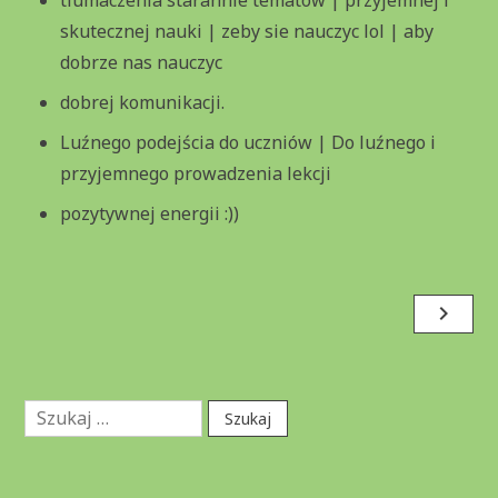
skutecznej nauki | zeby sie nauczyc lol | aby
dobrze nas nauczyc
dobrej komunikacji.
Luźnego podejścia do uczniów | Do luźnego i
przyjemnego prowadzenia lekcji
pozytywnej energii :))
Nawigacja
navigate_next
wpisu
Szukaj: