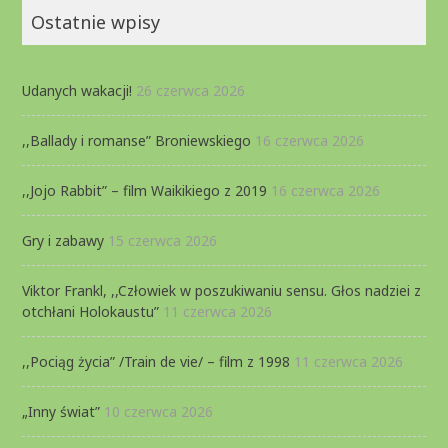
Ostatnie wpisy
Udanych wakacji!
26 czerwca 2026
,,Ballady i romanse” Broniewskiego
16 czerwca 2026
,,Jojo Rabbit” – film Waikikiego z 2019
16 czerwca 2026
Gry i zabawy
15 czerwca 2026
Viktor Frankl, ,,Człowiek w poszukiwaniu sensu. Głos nadziei z
otchłani Holokaustu”
11 czerwca 2026
,,Pociąg życia” /Train de vie/ – film z 1998
11 czerwca 2026
„Inny świat”
10 czerwca 2026