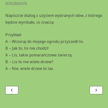
wikisłownik
Napiszcie dialog z użyciem wybranych słów, z którego
będzie wynikało, co znaczą:
Przykład:
A – Wczoraj do mojego ogrodu przyszedł lis.
B – Jak to, lis nie chodzi!
A – Lis, takie pomarańczowe zwierzę.
B – Lis to nie wiele drzew?
A – Nie, wiele drzew to las.
Nawigacja
navigate_before
navigate_next
wpisu