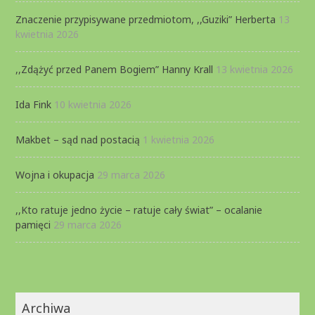
Znaczenie przypisywane przedmiotom, ,,Guziki” Herberta
13
kwietnia 2026
,,Zdążyć przed Panem Bogiem” Hanny Krall
13 kwietnia 2026
Ida Fink
10 kwietnia 2026
Makbet – sąd nad postacią
1 kwietnia 2026
Wojna i okupacja
29 marca 2026
,,Kto ratuje jedno życie – ratuje cały świat” – ocalanie
pamięci
29 marca 2026
Archiwa