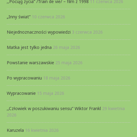
,,Pociąg życia” /Train de vie/ – film z 1998
11 czerwca 2026
„Inny świat”
10 czerwca 2026
Niejednoznaczności wypowiedzi
3 czerwca 2026
Matka jest tylko jedna
26 maja 2026
Powstanie warszawskie
25 maja 2026
Po wypracowaniu
18 maja 2026
Wypracowanie
15 maja 2026
,,Człowiek w poszukiwaniu sensu” Wiktor Frankl
29 kwietnia
2026
Karuzela
16 kwietnia 2026