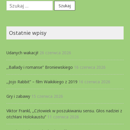
Szukaj:
Ostatnie wpisy
Udanych wakacji!
26 czerwca 2026
,,Ballady i romanse” Broniewskiego
16 czerwca 2026
,,Jojo Rabbit” – film Waikikiego z 2019
16 czerwca 2026
Gry i zabawy
15 czerwca 2026
Viktor Frankl, ,,Człowiek w poszukiwaniu sensu. Głos nadziei z
otchłani Holokaustu”
11 czerwca 2026