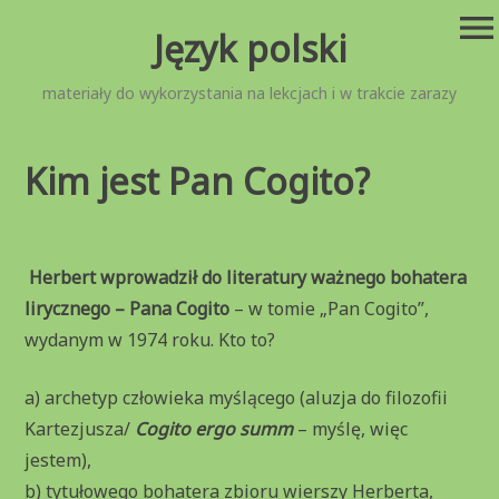
Przejdź
menu
Język polski
do
treści
materiały do wykorzystania na lekcjach i w trakcie zarazy
Kim jest Pan Cogito?
Herbert wprowadził do literatury ważnego bohatera
lirycznego – Pana Cogito
– w tomie „Pan Cogito”,
wydanym w 1974 roku. Kto to?
a) archetyp człowieka myślącego (aluzja do filozofii
Kartezjusza/
Cogito ergo summ
– myślę, więc
jestem),
b) tytułowego bohatera zbioru wierszy Herberta,