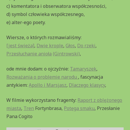
c) komentatora i obserwatora współczesności,
d) symbol człowieka współczesnego,
e) alter-ego poety.
Wiersze, o których rozmawialiśmy:
[jest świeża]
,
Dwie krople
,
Głos
,
Do rzeki
,
Przesłuchanie anioła
(Gintrowski)
,
ode mnie dodam: o ojczyźnie:
Tamaryszek
,
Rozważania o problemie narodu
, fascynacja
antykiem:
Apollo i Marsjasz
,
Dlaczego klasycy
,
W filmie wykorzystano fragenty:
Raport z oblężonego
miasta
,
Tren
Fortynbrasa,
Potęga smaku
, Przesłanie
Pana Cogito