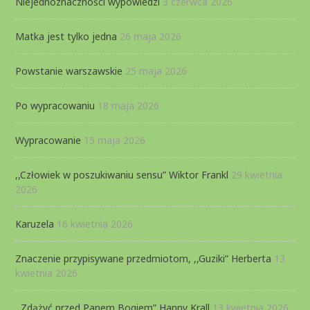
Niejednoznaczności wypowiedzi
3 czerwca 2026
Matka jest tylko jedna
26 maja 2026
Powstanie warszawskie
25 maja 2026
Po wypracowaniu
18 maja 2026
Wypracowanie
15 maja 2026
,,Człowiek w poszukiwaniu sensu” Wiktor Frankl
29 kwietnia
2026
Karuzela
16 kwietnia 2026
Znaczenie przypisywane przedmiotom, ,,Guziki” Herberta
13
kwietnia 2026
,,Zdążyć przed Panem Bogiem” Hanny Krall
13 kwietnia 2026