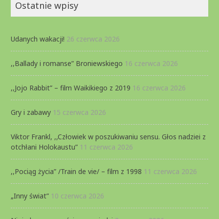
Ostatnie wpisy
Udanych wakacji!
26 czerwca 2026
,,Ballady i romanse” Broniewskiego
16 czerwca 2026
,,Jojo Rabbit” – film Waikikiego z 2019
16 czerwca 2026
Gry i zabawy
15 czerwca 2026
Viktor Frankl, ,,Człowiek w poszukiwaniu sensu. Głos nadziei z
otchłani Holokaustu”
11 czerwca 2026
,,Pociąg życia” /Train de vie/ – film z 1998
11 czerwca 2026
„Inny świat”
10 czerwca 2026