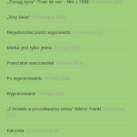
,,Pociąg życia” /Train de vie/ – film z 1998
11 czerwca 2026
„Inny świat”
10 czerwca 2026
Niejednoznaczności wypowiedzi
3 czerwca 2026
Matka jest tylko jedna
26 maja 2026
Powstanie warszawskie
25 maja 2026
Po wypracowaniu
18 maja 2026
Wypracowanie
15 maja 2026
,,Człowiek w poszukiwaniu sensu” Wiktor Frankl
29 kwietnia
2026
Karuzela
16 kwietnia 2026