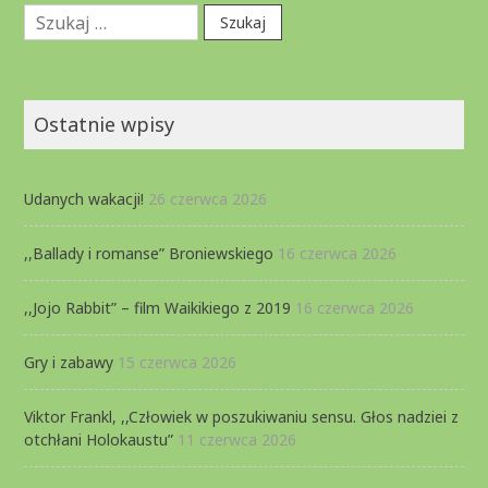
Szukaj:
Ostatnie wpisy
Udanych wakacji!
26 czerwca 2026
,,Ballady i romanse” Broniewskiego
16 czerwca 2026
,,Jojo Rabbit” – film Waikikiego z 2019
16 czerwca 2026
Gry i zabawy
15 czerwca 2026
Viktor Frankl, ,,Człowiek w poszukiwaniu sensu. Głos nadziei z
otchłani Holokaustu”
11 czerwca 2026