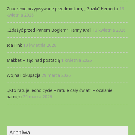
Znaczenie przypisywane przedmiotom, ,,Guziki” Herberta
13
kwietnia 2026
,,Zdążyć przed Panem Bogiem” Hanny Krall
13 kwietnia 2026
Ida Fink
10 kwietnia 2026
Makbet – sąd nad postacią
1 kwietnia 2026
Wojna i okupacja
29 marca 2026
,,Kto ratuje jedno życie – ratuje cały świat” – ocalanie
pamięci
29 marca 2026
Archiwa