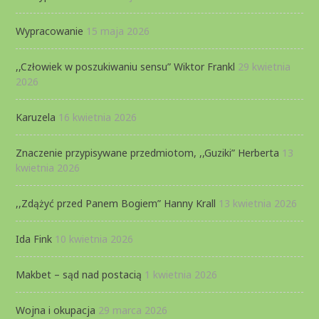
Wypracowanie
15 maja 2026
,,Człowiek w poszukiwaniu sensu” Wiktor Frankl
29 kwietnia
2026
Karuzela
16 kwietnia 2026
Znaczenie przypisywane przedmiotom, ,,Guziki” Herberta
13
kwietnia 2026
,,Zdążyć przed Panem Bogiem” Hanny Krall
13 kwietnia 2026
Ida Fink
10 kwietnia 2026
Makbet – sąd nad postacią
1 kwietnia 2026
Wojna i okupacja
29 marca 2026