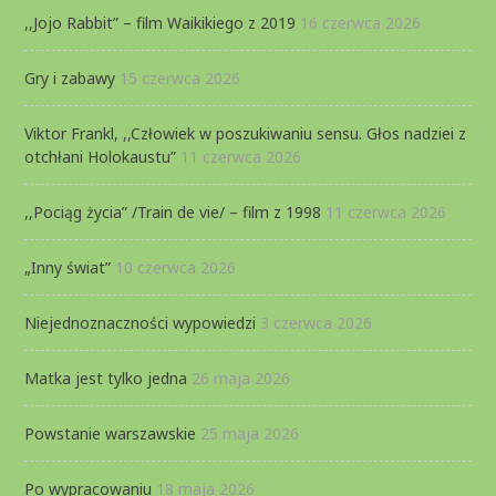
,,Jojo Rabbit” – film Waikikiego z 2019
16 czerwca 2026
Gry i zabawy
15 czerwca 2026
Viktor Frankl, ,,Człowiek w poszukiwaniu sensu. Głos nadziei z
otchłani Holokaustu”
11 czerwca 2026
,,Pociąg życia” /Train de vie/ – film z 1998
11 czerwca 2026
„Inny świat”
10 czerwca 2026
Niejednoznaczności wypowiedzi
3 czerwca 2026
Matka jest tylko jedna
26 maja 2026
Powstanie warszawskie
25 maja 2026
Po wypracowaniu
18 maja 2026