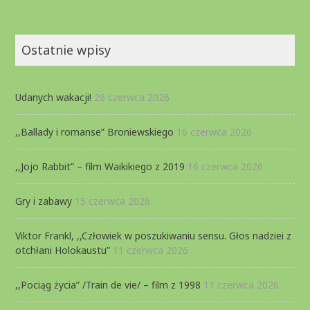
Ostatnie wpisy
Udanych wakacji!
26 czerwca 2026
,,Ballady i romanse” Broniewskiego
16 czerwca 2026
,,Jojo Rabbit” – film Waikikiego z 2019
16 czerwca 2026
Gry i zabawy
15 czerwca 2026
Viktor Frankl, ,,Człowiek w poszukiwaniu sensu. Głos nadziei z
otchłani Holokaustu”
11 czerwca 2026
,,Pociąg życia” /Train de vie/ – film z 1998
11 czerwca 2026