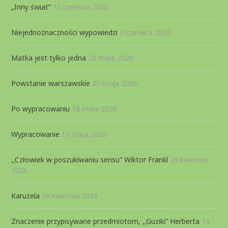
„Inny świat”
10 czerwca 2026
Niejednoznaczności wypowiedzi
3 czerwca 2026
Matka jest tylko jedna
26 maja 2026
Powstanie warszawskie
25 maja 2026
Po wypracowaniu
18 maja 2026
Wypracowanie
15 maja 2026
,,Człowiek w poszukiwaniu sensu” Wiktor Frankl
29 kwietnia
2026
Karuzela
16 kwietnia 2026
Znaczenie przypisywane przedmiotom, ,,Guziki” Herberta
13