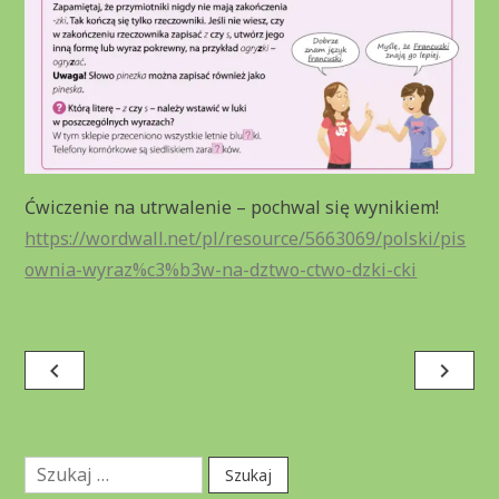
Ćwiczenie na utrwalenie – pochwal się wynikiem!
https://wordwall.net/pl/resource/5663069/polski/pis
ownia-wyraz%c3%b3w-na-dztwo-ctwo-dzki-cki
Nawigacja
navigate_before
navigate_next
wpisu
Szukaj: