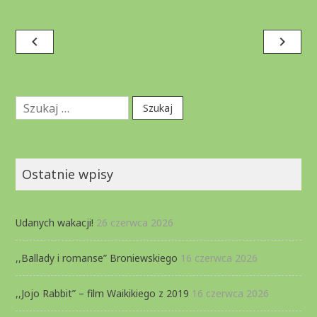
Nawigacja
navigate_before
navigate_next
wpisu
Szukaj:
Ostatnie wpisy
Udanych wakacji!
26 czerwca 2026
,,Ballady i romanse” Broniewskiego
16 czerwca 2026
,,Jojo Rabbit” – film Waikikiego z 2019
16 czerwca 2026