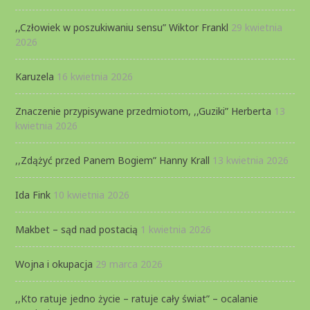
,,Człowiek w poszukiwaniu sensu” Wiktor Frankl
29 kwietnia
2026
Karuzela
16 kwietnia 2026
Znaczenie przypisywane przedmiotom, ,,Guziki” Herberta
13
kwietnia 2026
,,Zdążyć przed Panem Bogiem” Hanny Krall
13 kwietnia 2026
Ida Fink
10 kwietnia 2026
Makbet – sąd nad postacią
1 kwietnia 2026
Wojna i okupacja
29 marca 2026
,,Kto ratuje jedno życie – ratuje cały świat” – ocalanie