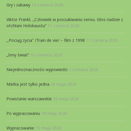
Gry i zabawy
15 czerwca 2026
Viktor Frankl, ,,Człowiek w poszukiwaniu sensu. Głos nadziei z
otchłani Holokaustu”
11 czerwca 2026
,,Pociąg życia” /Train de vie/ – film z 1998
11 czerwca 2026
„Inny świat”
10 czerwca 2026
Niejednoznaczności wypowiedzi
3 czerwca 2026
Matka jest tylko jedna
26 maja 2026
Powstanie warszawskie
25 maja 2026
Po wypracowaniu
18 maja 2026
Wypracowanie
15 maja 2026