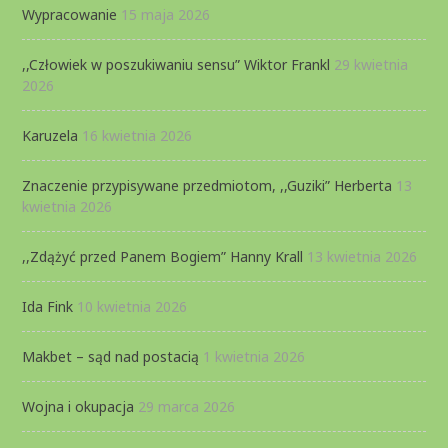
Wypracowanie
15 maja 2026
,,Człowiek w poszukiwaniu sensu” Wiktor Frankl
29 kwietnia
2026
Karuzela
16 kwietnia 2026
Znaczenie przypisywane przedmiotom, ,,Guziki” Herberta
13
kwietnia 2026
,,Zdążyć przed Panem Bogiem” Hanny Krall
13 kwietnia 2026
Ida Fink
10 kwietnia 2026
Makbet – sąd nad postacią
1 kwietnia 2026
Wojna i okupacja
29 marca 2026