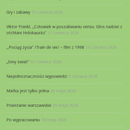
Gry i zabawy
15 czerwca 2026
Viktor Frankl, ,,Człowiek w poszukiwaniu sensu. Głos nadziei z
otchłani Holokaustu”
11 czerwca 2026
,,Pociąg życia” /Train de vie/ – film z 1998
11 czerwca 2026
„Inny świat”
10 czerwca 2026
Niejednoznaczności wypowiedzi
3 czerwca 2026
Matka jest tylko jedna
26 maja 2026
Powstanie warszawskie
25 maja 2026
Po wypracowaniu
18 maja 2026