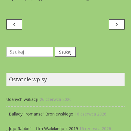
Nawigacja
navigate_before
navigate_next
wpisu
Szukaj:
Ostatnie wpisy
Udanych wakacji!
26 czerwca 2026
,,Ballady i romanse” Broniewskiego
16 czerwca 2026
,,Jojo Rabbit” – film Waikikiego z 2019
16 czerwca 2026