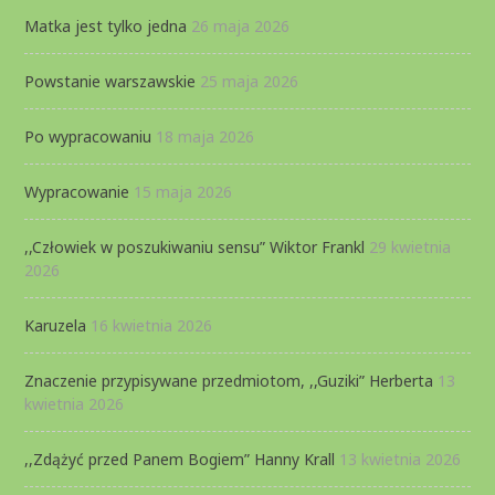
Matka jest tylko jedna
26 maja 2026
Powstanie warszawskie
25 maja 2026
Po wypracowaniu
18 maja 2026
Wypracowanie
15 maja 2026
,,Człowiek w poszukiwaniu sensu” Wiktor Frankl
29 kwietnia
2026
Karuzela
16 kwietnia 2026
Znaczenie przypisywane przedmiotom, ,,Guziki” Herberta
13
kwietnia 2026
,,Zdążyć przed Panem Bogiem” Hanny Krall
13 kwietnia 2026