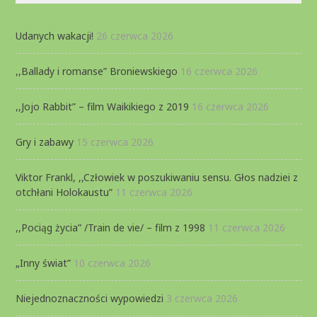
Udanych wakacji!
26 czerwca 2026
,,Ballady i romanse” Broniewskiego
16 czerwca 2026
,,Jojo Rabbit” – film Waikikiego z 2019
16 czerwca 2026
Gry i zabawy
15 czerwca 2026
Viktor Frankl, ,,Człowiek w poszukiwaniu sensu. Głos nadziei z
otchłani Holokaustu”
11 czerwca 2026
,,Pociąg życia” /Train de vie/ – film z 1998
11 czerwca 2026
„Inny świat”
10 czerwca 2026
Niejednoznaczności wypowiedzi
3 czerwca 2026