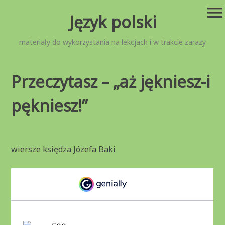
Przejdź
menu
Język polski
do
treści
materiały do wykorzystania na lekcjach i w trakcie zarazy
Przeczytasz – „aż jękniesz-i
pękniesz!”
wiersze księdza Józefa Baki