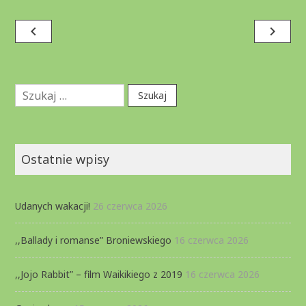
Nawigacja
navigate_before
navigate_next
wpisu
Szukaj:
Ostatnie wpisy
Udanych wakacji!
26 czerwca 2026
,,Ballady i romanse” Broniewskiego
16 czerwca 2026
,,Jojo Rabbit” – film Waikikiego z 2019
16 czerwca 2026