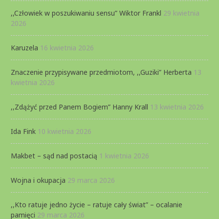
,,Człowiek w poszukiwaniu sensu” Wiktor Frankl
29 kwietnia
2026
Karuzela
16 kwietnia 2026
Znaczenie przypisywane przedmiotom, ,,Guziki” Herberta
13
kwietnia 2026
,,Zdążyć przed Panem Bogiem” Hanny Krall
13 kwietnia 2026
Ida Fink
10 kwietnia 2026
Makbet – sąd nad postacią
1 kwietnia 2026
Wojna i okupacja
29 marca 2026
,,Kto ratuje jedno życie – ratuje cały świat” – ocalanie
pamięci
29 marca 2026