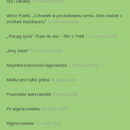
Gry i zabawy
15 czerwca 2026
Viktor Frankl, ,,Człowiek w poszukiwaniu sensu. Głos nadziei z
otchłani Holokaustu”
11 czerwca 2026
,,Pociąg życia” /Train de vie/ – film z 1998
11 czerwca 2026
„Inny świat”
10 czerwca 2026
Niejednoznaczności wypowiedzi
3 czerwca 2026
Matka jest tylko jedna
26 maja 2026
Powstanie warszawskie
25 maja 2026
Po wypracowaniu
18 maja 2026
Wypracowanie
15 maja 2026