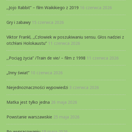
,,Jojo Rabbit” – film Waikikiego z 2019
16 czerwca 2026
Gry i zabawy
15 czerwca 2026
Viktor Frankl, ,,Człowiek w poszukiwaniu sensu. Głos nadziei z
otchłani Holokaustu”
11 czerwca 2026
,,Pociąg życia” /Train de vie/ – film z 1998
11 czerwca 2026
„Inny świat”
10 czerwca 2026
Niejednoznaczności wypowiedzi
3 czerwca 2026
Matka jest tylko jedna
26 maja 2026
Powstanie warszawskie
25 maja 2026
Po wypracowaniu
18 maja 2026