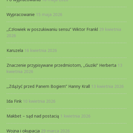
Wypracowanie
15 maja 2026
,,Człowiek w poszukiwaniu sensu” Wiktor Frankl
29 kwietnia
2026
Karuzela
16 kwietnia 2026
Znaczenie przypisywane przedmiotom, ,,Guziki” Herberta
13
kwietnia 2026
,,Zdążyć przed Panem Bogiem” Hanny Krall
13 kwietnia 2026
Ida Fink
10 kwietnia 2026
Makbet – sąd nad postacią
1 kwietnia 2026
Wojna i okupacja
29 marca 2026