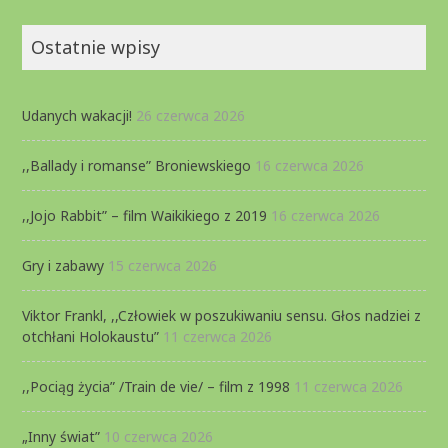
Ostatnie wpisy
Udanych wakacji!
26 czerwca 2026
,,Ballady i romanse” Broniewskiego
16 czerwca 2026
,,Jojo Rabbit” – film Waikikiego z 2019
16 czerwca 2026
Gry i zabawy
15 czerwca 2026
Viktor Frankl, ,,Człowiek w poszukiwaniu sensu. Głos nadziei z
otchłani Holokaustu”
11 czerwca 2026
,,Pociąg życia” /Train de vie/ – film z 1998
11 czerwca 2026
„Inny świat”
10 czerwca 2026