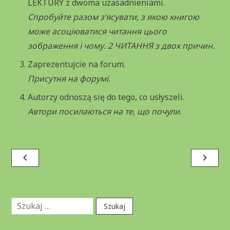
LEKTURY z dwoma uzasadnieniami.
Спробуйте разом з’ясувати, з якою книгою
може асоціюватися читання цього
зображення і чому. 2 ЧИТАННЯ з двох причин.
Zaprezentujcie na forum.
Присутня на форумі.
Autorzy odnoszą się do tego, co usłyszeli.
Автори посилаються на те, що почули
.
Nawigacja
navigate_before
navigate_next
wpisu
Szukaj: