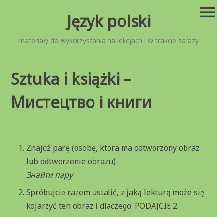
Przejdź
menu
Język polski
do
treści
materiały do wykorzystania na lekcjach i w trakcie zarazy
Sztuka i książki –
Мистецтво і книги
Znajdź parę (osobę, która ma odtworzony obraz
lub odtworzenie obrazu)
Знайти пару
Spróbujcie razem ustalić, z jaką lekturą może się
kojarzyć ten obraz i dlaczego. PODAJCIE 2