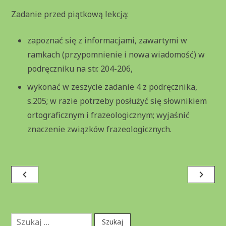
Zadanie przed piątkową lekcją:
zapoznać się z informacjami, zawartymi w
ramkach (przypomnienie i nowa wiadomość) w
podręczniku na str. 204-206,
wykonać w zeszycie zadanie 4 z podręcznika,
s.205; w razie potrzeby posłużyć się słownikiem
ortograficznym i frazeologicznym; wyjaśnić
znaczenie związków frazeologicznych.
Nawigacja
navigate_before
navigate_next
wpisu
Szukaj: