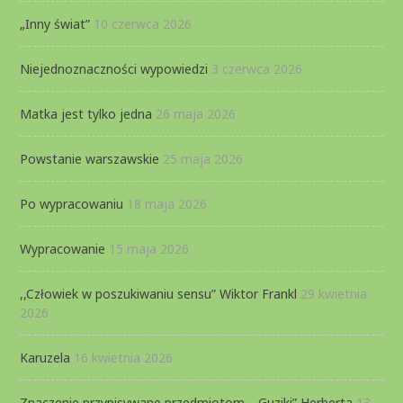
„Inny świat”
10 czerwca 2026
Niejednoznaczności wypowiedzi
3 czerwca 2026
Matka jest tylko jedna
26 maja 2026
Powstanie warszawskie
25 maja 2026
Po wypracowaniu
18 maja 2026
Wypracowanie
15 maja 2026
,,Człowiek w poszukiwaniu sensu” Wiktor Frankl
29 kwietnia
2026
Karuzela
16 kwietnia 2026
Znaczenie przypisywane przedmiotom, ,,Guziki” Herberta
13