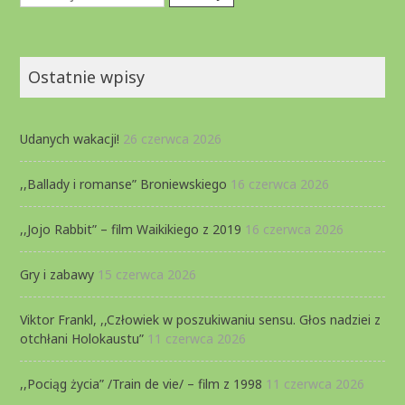
Ostatnie wpisy
Udanych wakacji!
26 czerwca 2026
,,Ballady i romanse” Broniewskiego
16 czerwca 2026
,,Jojo Rabbit” – film Waikikiego z 2019
16 czerwca 2026
Gry i zabawy
15 czerwca 2026
Viktor Frankl, ,,Człowiek w poszukiwaniu sensu. Głos nadziei z
otchłani Holokaustu”
11 czerwca 2026
,,Pociąg życia” /Train de vie/ – film z 1998
11 czerwca 2026