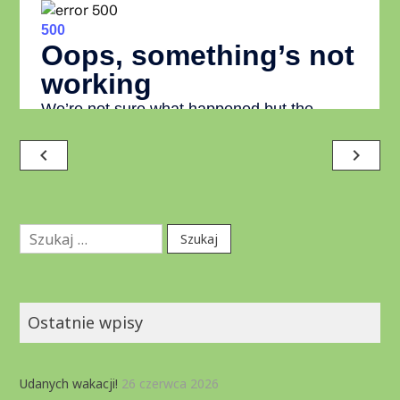
Nawigacja
navigate_before
navigate_next
wpisu
Szukaj:
Ostatnie wpisy
Udanych wakacji!
26 czerwca 2026