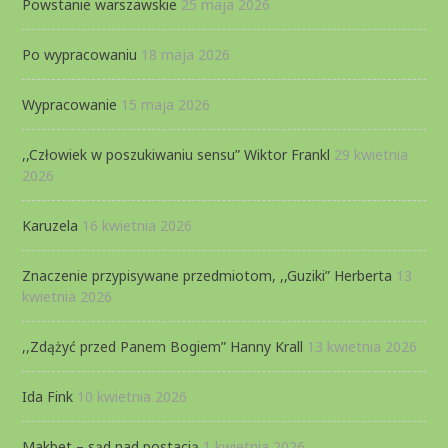
Powstanie warszawskie
25 maja 2026
Po wypracowaniu
18 maja 2026
Wypracowanie
15 maja 2026
,,Człowiek w poszukiwaniu sensu” Wiktor Frankl
29 kwietnia
2026
Karuzela
16 kwietnia 2026
Znaczenie przypisywane przedmiotom, ,,Guziki” Herberta
13
kwietnia 2026
,,Zdążyć przed Panem Bogiem” Hanny Krall
13 kwietnia 2026
Ida Fink
10 kwietnia 2026
Makbet – sąd nad postacią
1 kwietnia 2026