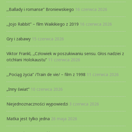
,,Ballady i romanse” Broniewskiego
16 czerwca 2026
,,Jojo Rabbit” – film Waikikiego z 2019
16 czerwca 2026
Gry i zabawy
15 czerwca 2026
Viktor Frankl, ,,Człowiek w poszukiwaniu sensu. Głos nadziei z
otchłani Holokaustu”
11 czerwca 2026
,,Pociąg życia” /Train de vie/ – film z 1998
11 czerwca 2026
„Inny świat”
10 czerwca 2026
Niejednoznaczności wypowiedzi
3 czerwca 2026
Matka jest tylko jedna
26 maja 2026