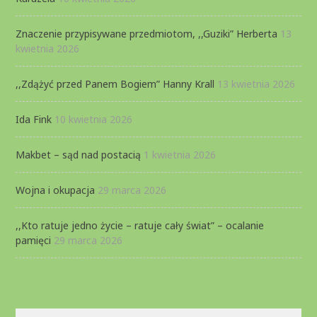
Znaczenie przypisywane przedmiotom, ,,Guziki” Herberta
13
kwietnia 2026
,,Zdążyć przed Panem Bogiem” Hanny Krall
13 kwietnia 2026
Ida Fink
10 kwietnia 2026
Makbet – sąd nad postacią
1 kwietnia 2026
Wojna i okupacja
29 marca 2026
,,Kto ratuje jedno życie – ratuje cały świat” – ocalanie
pamięci
29 marca 2026