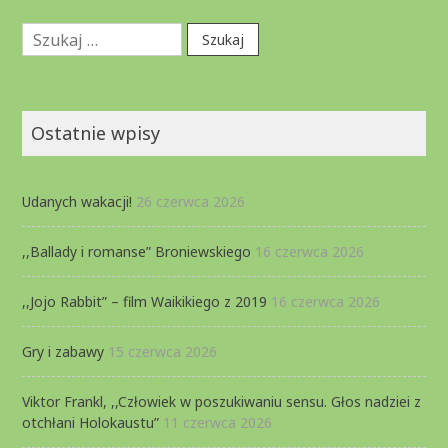
Szukaj:
Ostatnie wpisy
Udanych wakacji!
26 czerwca 2026
,,Ballady i romanse” Broniewskiego
16 czerwca 2026
,,Jojo Rabbit” – film Waikikiego z 2019
16 czerwca 2026
Gry i zabawy
15 czerwca 2026
Viktor Frankl, ,,Człowiek w poszukiwaniu sensu. Głos nadziei z
otchłani Holokaustu”
11 czerwca 2026