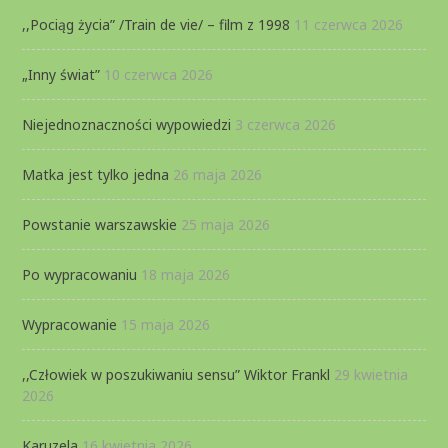
,,Pociąg życia” /Train de vie/ – film z 1998
11 czerwca 2026
„Inny świat”
10 czerwca 2026
Niejednoznaczności wypowiedzi
3 czerwca 2026
Matka jest tylko jedna
26 maja 2026
Powstanie warszawskie
25 maja 2026
Po wypracowaniu
18 maja 2026
Wypracowanie
15 maja 2026
,,Człowiek w poszukiwaniu sensu” Wiktor Frankl
29 kwietnia
2026
Karuzela
16 kwietnia 2026