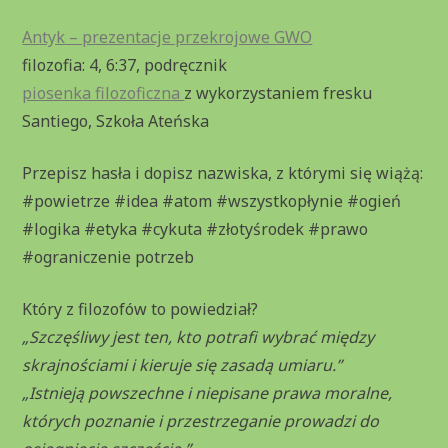
Antyk – prezentacje przekrojowe GWO
filozofia: 4, 6:37, podręcznik
piosenka filozoficzna
z wykorzystaniem fresku
Santiego, Szkoła Ateńska
Przepisz hasła i dopisz nazwiska, z którymi się wiążą:
#powietrze #idea #atom #wszystkopłynie #ogień
#logika #etyka #cykuta #złotyśrodek #prawo
#ograniczenie potrzeb
Który z filozofów to powiedział?
„Szczęśliwy jest ten, kto potrafi wybrać między
skrajnościami i kieruje się zasadą umiaru.”
„Istnieją powszechne i niepisane prawa moralne,
których poznanie i przestrzeganie prowadzi do