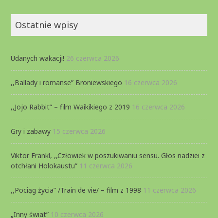
Ostatnie wpisy
Udanych wakacji!
26 czerwca 2026
,,Ballady i romanse” Broniewskiego
16 czerwca 2026
,,Jojo Rabbit” – film Waikikiego z 2019
16 czerwca 2026
Gry i zabawy
15 czerwca 2026
Viktor Frankl, ,,Człowiek w poszukiwaniu sensu. Głos nadziei z
otchłani Holokaustu”
11 czerwca 2026
,,Pociąg życia” /Train de vie/ – film z 1998
11 czerwca 2026
„Inny świat”
10 czerwca 2026