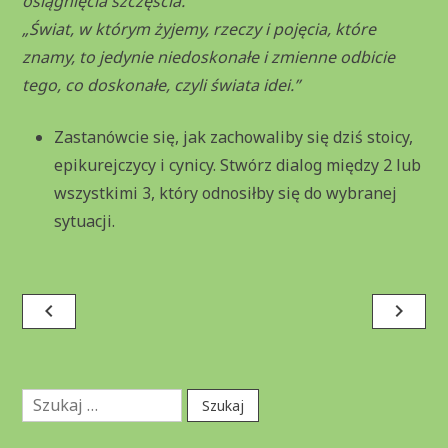
osiągnięcia szczęścia.”
„Świat, w którym żyjemy, rzeczy i pojęcia, które
znamy, to jedynie niedoskonałe i zmienne odbicie
tego, co doskonałe, czyli świata idei.”
Zastanówcie się, jak zachowaliby się dziś stoicy,
epikurejczycy i cynicy. Stwórz dialog między 2 lub
wszystkimi 3, który odnosiłby się do wybranej
sytuacji.
Nawigacja
navigate_before
navigate_next
wpisu
Szukaj: