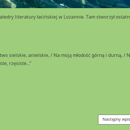
edry literatury łacińskiej w Lozannie. Tam stworzył ostatn
stwo sielskie, anielskie, / Na moją młodość górną i durną, / 
ste, rzęsiste…”
Następny wpi