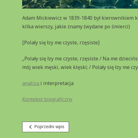
Adam Mickiewicz w 1839-1840 był kierownikiem kat
kilka wierszy, jakie znamy (wydane po śmierci)
[Polały się łzy me czyste, rzęsiste]
„Polały się łzy me czyste, rzęsiste / Na me dzieciń
mój wiek męski, wiek klęski; / Polały się łzy me czy
analiza
i interpretacja
Kontekst biograficzny
Nawigacja
navigate_before
Poprzedni wpis
wpisu