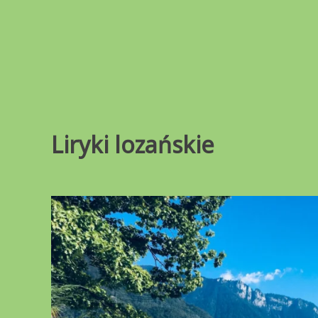
Przejdź
do
treści
Liryki lozańskie