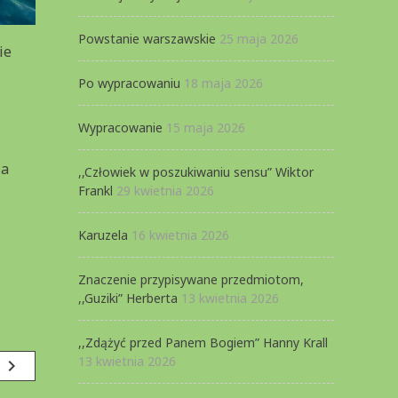
Powstanie warszawskie
25 maja 2026
ie
Po wypracowaniu
18 maja 2026
Wypracowanie
15 maja 2026
Na
,,Człowiek w poszukiwaniu sensu” Wiktor
Frankl
29 kwietnia 2026
Karuzela
16 kwietnia 2026
Znaczenie przypisywane przedmiotom,
,,Guziki” Herberta
13 kwietnia 2026
,,Zdążyć przed Panem Bogiem” Hanny Krall
13 kwietnia 2026
navigate_next
s