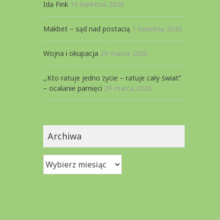
Ida Fink
10 kwietnia 2026
Makbet – sąd nad postacią
1 kwietnia 2026
Wojna i okupacja
29 marca 2026
,,Kto ratuje jedno życie – ratuje cały świat”
– ocalanie pamięci
29 marca 2026
Archiwa
Archiwa