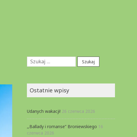
Szukaj:
Ostatnie wpisy
Udanych wakacji!
26 czerwca 2026
,,Ballady i romanse” Broniewskiego
16
czerwca 2026