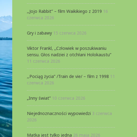
,,Jojo Rabbit” – film Waikikiego z 2019
16
czerwca 2026
Gry i zabawy
15 czerwca 2026
Viktor Frankl, ,,Człowiek w poszukiwaniu
sensu. Głos nadziei z otchłani Holokaustu”
11 czerwca 2026
,,Pociąg życia” /Train de vie/ – film z 1998
11
czerwca 2026
„Inny świat”
10 czerwca 2026
Niejednoznaczności wypowiedzi
3 czerwca
2026
Matka jest tylko jedna
26 maja 2026