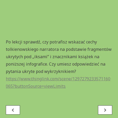
Po lekcji sprawdź, czy potrafisz wskazać cechy
tolkienowskiego narratora na podstawie fragmentów
ukrytych pod „iksami” i znacznikami książek na
poniższej infografice. Czy umiesz odpowiedzieć na
pytania ukryte pod wykrzyknikiem?
https://www.thinglink.com/scene/1297279233571160
065?buttonSource=viewLimits
Nawigacja
navigate_before
navigate_next
wpisu