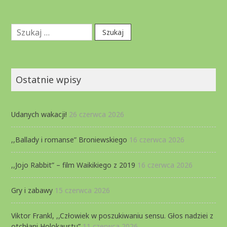
Szukaj:
Ostatnie wpisy
Udanych wakacji!
26 czerwca 2026
,,Ballady i romanse” Broniewskiego
16 czerwca 2026
,,Jojo Rabbit” – film Waikikiego z 2019
16 czerwca 2026
Gry i zabawy
15 czerwca 2026
Viktor Frankl, ,,Człowiek w poszukiwaniu sensu. Głos nadziei z
otchłani Holokaustu”
11 czerwca 2026