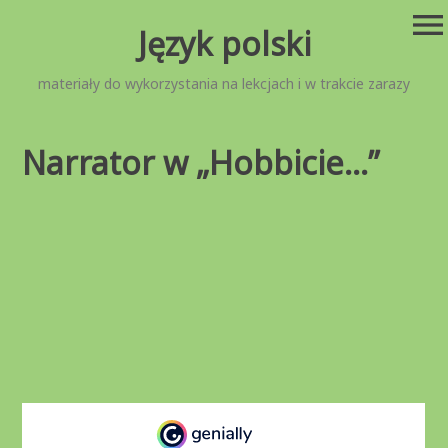
Przejdź
menu
Język polski
do
treści
materiały do wykorzystania na lekcjach i w trakcie zarazy
Narrator w „Hobbicie…”