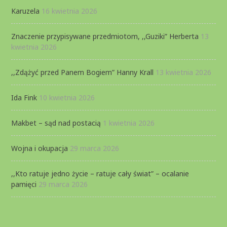
Karuzela
16 kwietnia 2026
Znaczenie przypisywane przedmiotom, ,,Guziki” Herberta
13
kwietnia 2026
,,Zdążyć przed Panem Bogiem” Hanny Krall
13 kwietnia 2026
Ida Fink
10 kwietnia 2026
Makbet – sąd nad postacią
1 kwietnia 2026
Wojna i okupacja
29 marca 2026
,,Kto ratuje jedno życie – ratuje cały świat” – ocalanie
pamięci
29 marca 2026