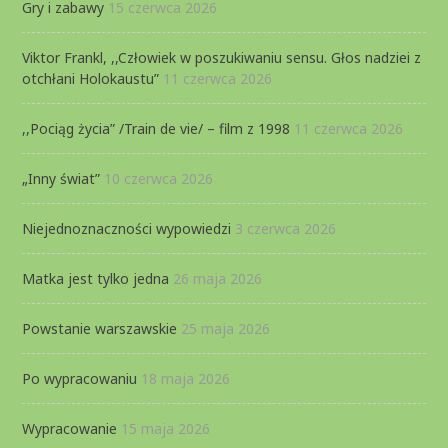
Gry i zabawy
15 czerwca 2026
Viktor Frankl, ,,Człowiek w poszukiwaniu sensu. Głos nadziei z
otchłani Holokaustu”
11 czerwca 2026
,,Pociąg życia” /Train de vie/ – film z 1998
11 czerwca 2026
„Inny świat”
10 czerwca 2026
Niejednoznaczności wypowiedzi
3 czerwca 2026
Matka jest tylko jedna
26 maja 2026
Powstanie warszawskie
25 maja 2026
Po wypracowaniu
18 maja 2026
Wypracowanie
15 maja 2026