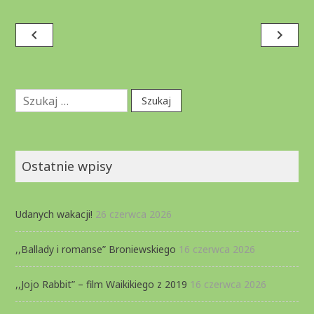
Nawigacja
navigate_before
navigate_next
wpisu
Szukaj:
Ostatnie wpisy
Udanych wakacji!
26 czerwca 2026
,,Ballady i romanse” Broniewskiego
16 czerwca 2026
,,Jojo Rabbit” – film Waikikiego z 2019
16 czerwca 2026