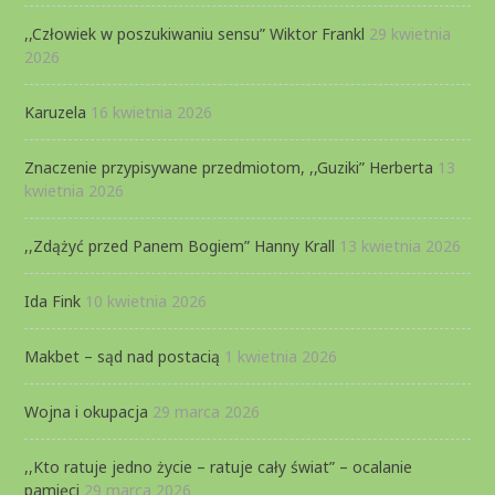
,,Człowiek w poszukiwaniu sensu” Wiktor Frankl
29 kwietnia
2026
Karuzela
16 kwietnia 2026
Znaczenie przypisywane przedmiotom, ,,Guziki” Herberta
13
kwietnia 2026
,,Zdążyć przed Panem Bogiem” Hanny Krall
13 kwietnia 2026
Ida Fink
10 kwietnia 2026
Makbet – sąd nad postacią
1 kwietnia 2026
Wojna i okupacja
29 marca 2026
,,Kto ratuje jedno życie – ratuje cały świat” – ocalanie
pamięci
29 marca 2026