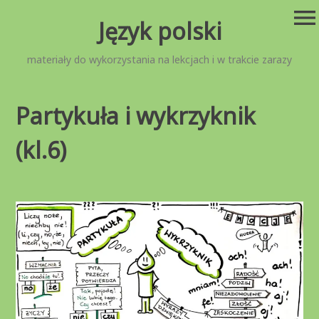
Przejdź
menu
Język polski
do
treści
materiały do wykorzystania na lekcjach i w trakcie zarazy
Partykuła i wykrzyknik
(kl.6)