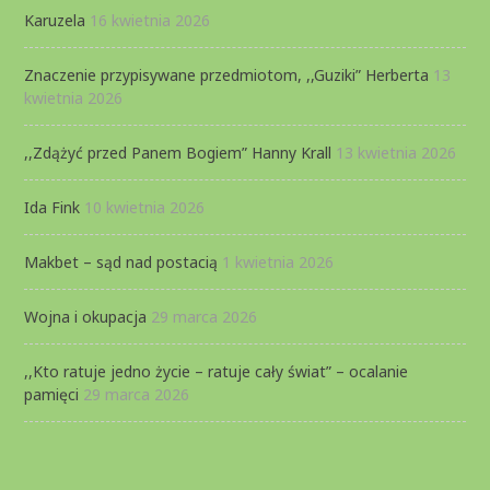
Karuzela
16 kwietnia 2026
Znaczenie przypisywane przedmiotom, ,,Guziki” Herberta
13
kwietnia 2026
,,Zdążyć przed Panem Bogiem” Hanny Krall
13 kwietnia 2026
Ida Fink
10 kwietnia 2026
Makbet – sąd nad postacią
1 kwietnia 2026
Wojna i okupacja
29 marca 2026
,,Kto ratuje jedno życie – ratuje cały świat” – ocalanie
pamięci
29 marca 2026