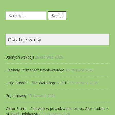
Szukaj:
Ostatnie wpisy
Udanych wakacji!
26 czerwca 2026
,,Ballady i romanse” Broniewskiego
16 czerwca 2026
,,Jojo Rabbit” – film Waikikiego z 2019
16 czerwca 2026
Gry i zabawy
15 czerwca 2026
Viktor Frankl, ,,Człowiek w poszukiwaniu sensu. Głos nadziei z
otchłani Holokaustu”
11 czerwca 2026