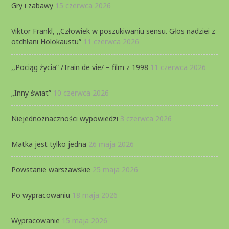
Gry i zabawy
15 czerwca 2026
Viktor Frankl, ,,Człowiek w poszukiwaniu sensu. Głos nadziei z
otchłani Holokaustu”
11 czerwca 2026
,,Pociąg życia” /Train de vie/ – film z 1998
11 czerwca 2026
„Inny świat”
10 czerwca 2026
Niejednoznaczności wypowiedzi
3 czerwca 2026
Matka jest tylko jedna
26 maja 2026
Powstanie warszawskie
25 maja 2026
Po wypracowaniu
18 maja 2026
Wypracowanie
15 maja 2026