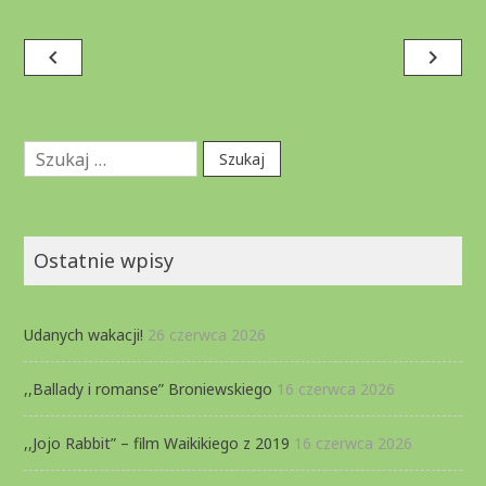
Nawigacja
navigate_before
navigate_next
wpisu
Szukaj:
Ostatnie wpisy
Udanych wakacji!
26 czerwca 2026
,,Ballady i romanse” Broniewskiego
16 czerwca 2026
,,Jojo Rabbit” – film Waikikiego z 2019
16 czerwca 2026