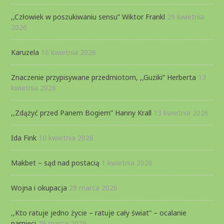
,,Człowiek w poszukiwaniu sensu” Wiktor Frankl
29 kwietnia
2026
Karuzela
16 kwietnia 2026
Znaczenie przypisywane przedmiotom, ,,Guziki” Herberta
13
kwietnia 2026
,,Zdążyć przed Panem Bogiem” Hanny Krall
13 kwietnia 2026
Ida Fink
10 kwietnia 2026
Makbet – sąd nad postacią
1 kwietnia 2026
Wojna i okupacja
29 marca 2026
,,Kto ratuje jedno życie – ratuje cały świat” – ocalanie
pamięci
29 marca 2026