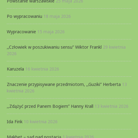
Powstanie warszawskie
25 maja 2026
Po wypracowaniu
18 maja 2026
Wypracowanie
15 maja 2026
,,Człowiek w poszukiwaniu sensu” Wiktor Frankl
29 kwietnia
2026
Karuzela
16 kwietnia 2026
Znaczenie przypisywane przedmiotom, ,,Guziki” Herberta
13
kwietnia 2026
,,Zdążyć przed Panem Bogiem” Hanny Krall
13 kwietnia 2026
Ida Fink
10 kwietnia 2026
Makbet – sąd nad postacią
1 kwietnia 2026