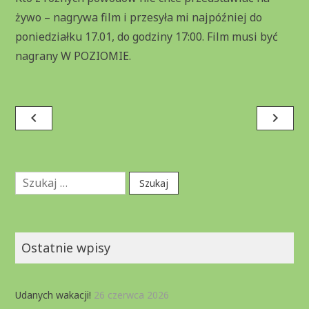
żywo – nagrywa film i przesyła mi najpóźniej do
poniedziałku 17.01, do godziny 17:00. Film musi być
nagrany W POZIOMIE.
Nawigacja
navigate_before
navigate_next
wpisu
Szukaj:
Ostatnie wpisy
Udanych wakacji!
26 czerwca 2026