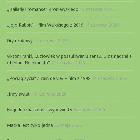
,,Ballady i romanse” Broniewskiego
16 czerwca 2026
,,Jojo Rabbit” – film Waikikiego z 2019
16 czerwca 2026
Gry i zabawy
15 czerwca 2026
Viktor Frankl, ,,Człowiek w poszukiwaniu sensu. Głos nadziei z
otchłani Holokaustu”
11 czerwca 2026
,,Pociąg życia” /Train de vie/ – film z 1998
11 czerwca 2026
„Inny świat”
10 czerwca 2026
Niejednoznaczności wypowiedzi
3 czerwca 2026
Matka jest tylko jedna
26 maja 2026