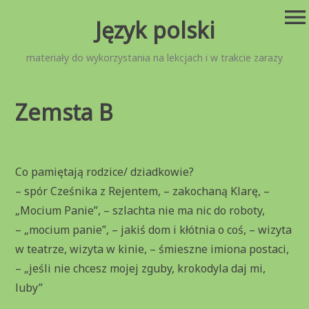
Przejdź
menu
Język polski
do
treści
materiały do wykorzystania na lekcjach i w trakcie zarazy
Zemsta B
Co pamiętają rodzice/ dziadkowie?
– spór Cześnika z Rejentem, – zakochaną Klarę, –
„Mocium Panie”, – szlachta nie ma nic do roboty,
– „mocium panie”, – jakiś dom i kłótnia o coś, – wizyta
w teatrze, wizyta w kinie, – śmieszne imiona postaci,
– „jeśli nie chcesz mojej zguby, krokodyla daj mi,
luby”