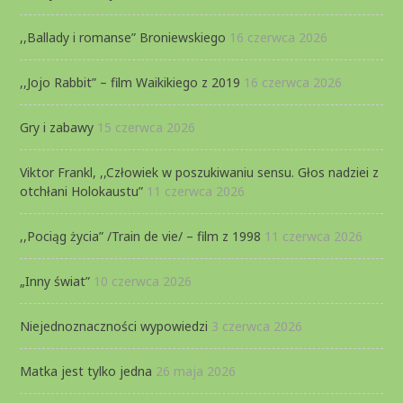
,,Ballady i romanse” Broniewskiego
16 czerwca 2026
,,Jojo Rabbit” – film Waikikiego z 2019
16 czerwca 2026
Gry i zabawy
15 czerwca 2026
Viktor Frankl, ,,Człowiek w poszukiwaniu sensu. Głos nadziei z
otchłani Holokaustu”
11 czerwca 2026
,,Pociąg życia” /Train de vie/ – film z 1998
11 czerwca 2026
„Inny świat”
10 czerwca 2026
Niejednoznaczności wypowiedzi
3 czerwca 2026
Matka jest tylko jedna
26 maja 2026