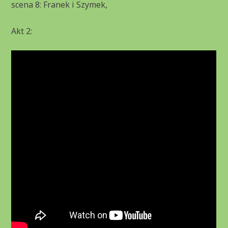
scena 8: Franek i Szymek,
Akt 2: