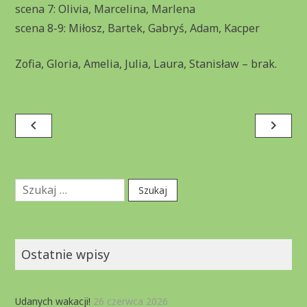
scena 7: Olivia, Marcelina, Marlena
scena 8-9: Miłosz, Bartek, Gabryś, Adam, Kacper
Zofia, Gloria, Amelia, Julia, Laura, Stanisław – brak.
Nawigacja
navigate_before
navigate_next
wpisu
Szukaj:
Ostatnie wpisy
Udanych wakacji!
26 czerwca 2026