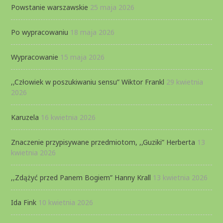
Powstanie warszawskie
25 maja 2026
Po wypracowaniu
18 maja 2026
Wypracowanie
15 maja 2026
,,Człowiek w poszukiwaniu sensu” Wiktor Frankl
29 kwietnia
2026
Karuzela
16 kwietnia 2026
Znaczenie przypisywane przedmiotom, ,,Guziki” Herberta
13
kwietnia 2026
,,Zdążyć przed Panem Bogiem” Hanny Krall
13 kwietnia 2026
Ida Fink
10 kwietnia 2026