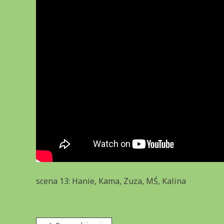
scena 13: Hanie, Kama, Zuza, MŚ, Kalina
Nawigacja