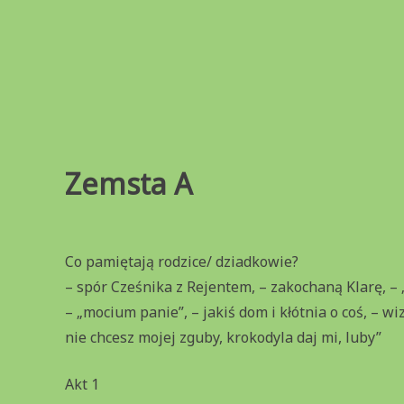
Przejdź
do
treści
Zemsta A
Co pamiętają rodzice/ dziadkowie?
– spór Cześnika z Rejentem, – zakochaną Klarę, – 
– „mocium panie”, – jakiś dom i kłótnia o coś, – wi
nie chcesz mojej zguby, krokodyla daj mi, luby”
Akt 1