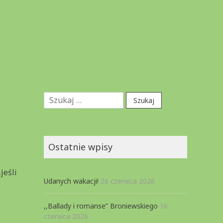
Szukaj:
Ostatnie wpisy
jeśli
Udanych wakacji!
26 czerwca 2026
,,Ballady i romanse” Broniewskiego
16
czerwca 2026