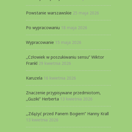
Powstanie warszawskie
25 maja 2026
Po wypracowaniu
18 maja 2026
Wypracowanie
15 maja 2026
,,Człowiek w poszukiwaniu sensu” Wiktor
Frankl
29 kwietnia 2026
Karuzela
16 kwietnia 2026
Znaczenie przypisywane przedmiotom,
,,Guziki” Herberta
13 kwietnia 2026
,,Zdążyć przed Panem Bogiem” Hanny Krall
13 kwietnia 2026