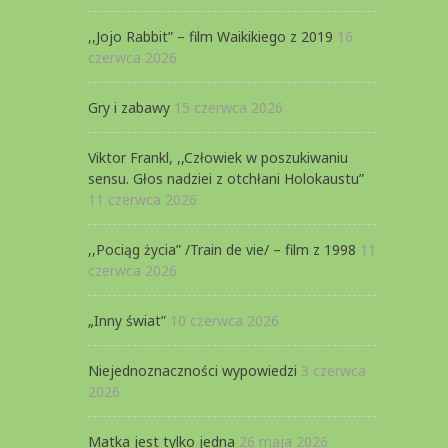
,,Jojo Rabbit” – film Waikikiego z 2019
16
czerwca 2026
Gry i zabawy
15 czerwca 2026
Viktor Frankl, ,,Człowiek w poszukiwaniu
sensu. Głos nadziei z otchłani Holokaustu”
11 czerwca 2026
,,Pociąg życia” /Train de vie/ – film z 1998
11
czerwca 2026
„Inny świat”
10 czerwca 2026
Niejednoznaczności wypowiedzi
3 czerwca
2026
Matka jest tylko jedna
26 maja 2026