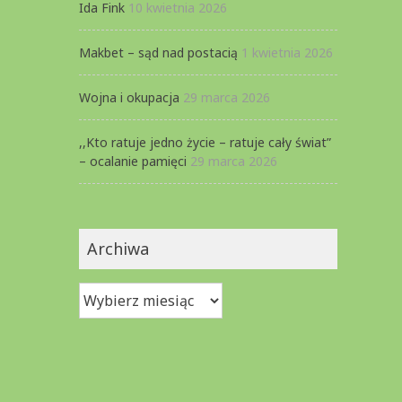
Ida Fink
10 kwietnia 2026
Makbet – sąd nad postacią
1 kwietnia 2026
Wojna i okupacja
29 marca 2026
,,Kto ratuje jedno życie – ratuje cały świat”
– ocalanie pamięci
29 marca 2026
Archiwa
Archiwa