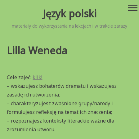
Przejdź
menu
Język polski
do
treści
materiały do wykorzystania na lekcjach i w trakcie zarazy
Lilla Weneda
Cele zajęć:
klik!
– wskazujesz bohaterów dramatu i wskazujesz
zasadę ich utworzenia;
– charakteryzujesz zwaśnione grupy/narody i
formułujesz refleksję na temat ich znaczenia;
– rozpoznajesz konteksty literackie ważne dla
zrozumienia utworu.