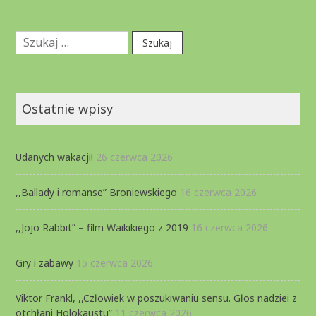
Szukaj:
Ostatnie wpisy
Udanych wakacji!
26 czerwca 2026
,,Ballady i romanse” Broniewskiego
16 czerwca 2026
,,Jojo Rabbit” – film Waikikiego z 2019
16 czerwca 2026
Gry i zabawy
15 czerwca 2026
Viktor Frankl, ,,Człowiek w poszukiwaniu sensu. Głos nadziei z
otchłani Holokaustu”
11 czerwca 2026