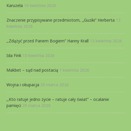
Karuzela
16 kwietnia 2026
Znaczenie przypisywane przedmiotom, ,,Guziki” Herberta
13
kwietnia 2026
,,Zdążyć przed Panem Bogiem” Hanny Krall
13 kwietnia 2026
Ida Fink
10 kwietnia 2026
Makbet – sąd nad postacią
1 kwietnia 2026
Wojna i okupacja
29 marca 2026
,,Kto ratuje jedno życie – ratuje cały świat” – ocalanie
pamięci
29 marca 2026