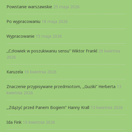
Powstanie warszawskie
25 maja 2026
Po wypracowaniu
18 maja 2026
Wypracowanie
15 maja 2026
,,Człowiek w poszukiwaniu sensu” Wiktor Frankl
29 kwietnia
2026
Karuzela
16 kwietnia 2026
Znaczenie przypisywane przedmiotom, ,,Guziki” Herberta
13
kwietnia 2026
,,Zdążyć przed Panem Bogiem” Hanny Krall
13 kwietnia 2026
Ida Fink
10 kwietnia 2026