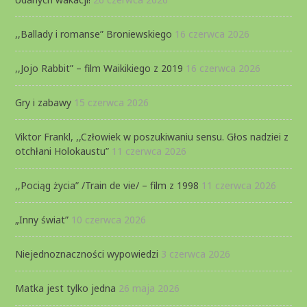
,,Ballady i romanse” Broniewskiego
16 czerwca 2026
,,Jojo Rabbit” – film Waikikiego z 2019
16 czerwca 2026
Gry i zabawy
15 czerwca 2026
Viktor Frankl, ,,Człowiek w poszukiwaniu sensu. Głos nadziei z
otchłani Holokaustu”
11 czerwca 2026
,,Pociąg życia” /Train de vie/ – film z 1998
11 czerwca 2026
„Inny świat”
10 czerwca 2026
Niejednoznaczności wypowiedzi
3 czerwca 2026
Matka jest tylko jedna
26 maja 2026