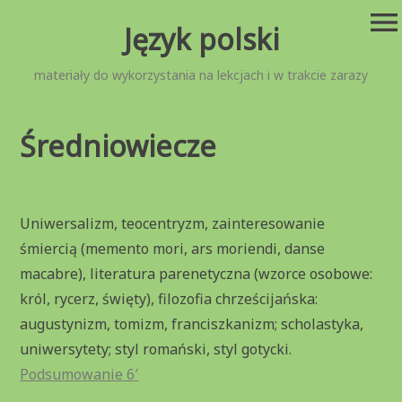
Przejdź
menu
Język polski
do
treści
materiały do wykorzystania na lekcjach i w trakcie zarazy
Średniowiecze
Uniwersalizm, teocentryzm, zainteresowanie
śmiercią (memento mori, ars moriendi, danse
macabre), literatura parenetyczna (wzorce osobowe:
król, rycerz, święty), filozofia chrześcijańska:
augustynizm, tomizm, franciszkanizm; scholastyka,
uniwersytety; styl romański, styl gotycki.
Podsumowanie 6′