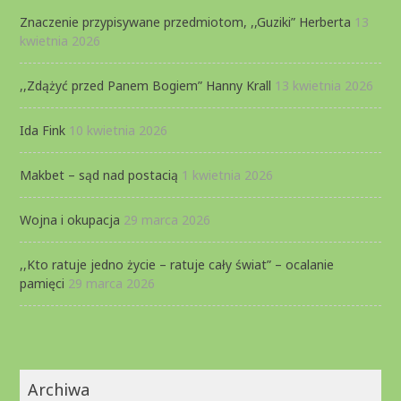
Znaczenie przypisywane przedmiotom, ,,Guziki” Herberta
13
kwietnia 2026
,,Zdążyć przed Panem Bogiem” Hanny Krall
13 kwietnia 2026
Ida Fink
10 kwietnia 2026
Makbet – sąd nad postacią
1 kwietnia 2026
Wojna i okupacja
29 marca 2026
,,Kto ratuje jedno życie – ratuje cały świat” – ocalanie
pamięci
29 marca 2026
Archiwa