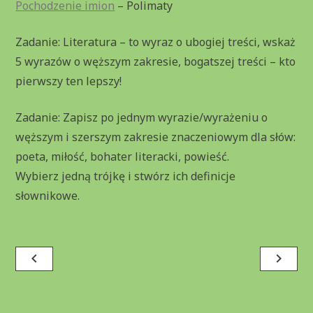
P
ochodzenie imion
– Polimaty
Zadanie: Literatura – to wyraz o ubogiej treści, wskaż
5 wyrazów o węższym zakresie, bogatszej treści – kto
pierwszy ten lepszy!
Zadanie: Zapisz po jednym wyrazie/wyrażeniu o
węższym i szerszym zakresie znaczeniowym dla słów:
poeta, miłość, bohater literacki, powieść.
Wybierz jedną trójkę i stwórz ich definicje
słownikowe.
Nawigacja
navigate_before
navigate_next
wpisu