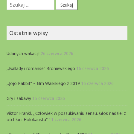
Szukaj:
Ostatnie wpisy
Udanych wakacji!
26 czerwca 2026
,,Ballady i romanse” Broniewskiego
16 czerwca 2026
,,Jojo Rabbit” – film Waikikiego z 2019
16 czerwca 2026
Gry i zabawy
15 czerwca 2026
Viktor Frankl, ,,Człowiek w poszukiwaniu sensu. Głos nadziei z
otchłani Holokaustu”
11 czerwca 2026