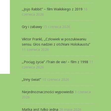
,,Jojo Rabbit” – film Waikikiego z 2019
16
czerwca 2026
Gry i zabawy
15 czerwca 2026
Viktor Frankl, ,,Człowiek w poszukiwaniu
sensu. Głos nadziei z otchłani Holokaustu”
11 czerwca 2026
,,Pociąg życia” /Train de vie/ – film z 1998
11
czerwca 2026
„Inny świat”
10 czerwca 2026
Niejednoznaczności wypowiedzi
3 czerwca
2026
Matka jest tylko jedna
26 maja 2026