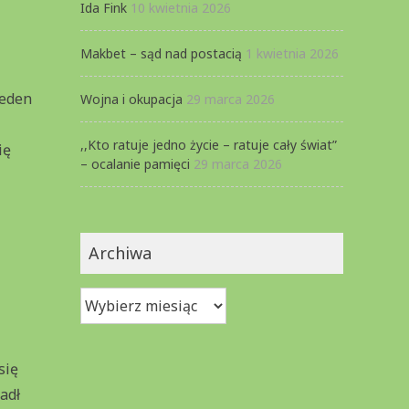
Ida Fink
10 kwietnia 2026
Makbet – sąd nad postacią
1 kwietnia 2026
jeden
Wojna i okupacja
29 marca 2026
,,Kto ratuje jedno życie – ratuje cały świat”
ię
– ocalanie pamięci
29 marca 2026
Archiwa
Archiwa
się
adł