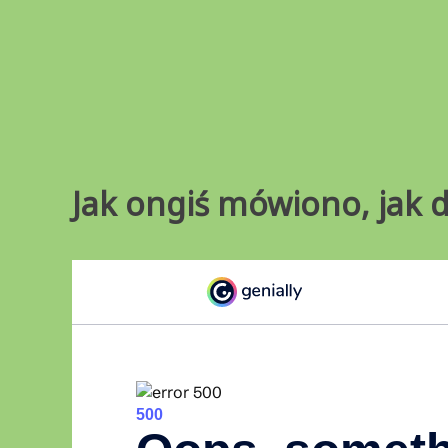
Przejdź
do
treści
Jak ongiś mówiono, jak d