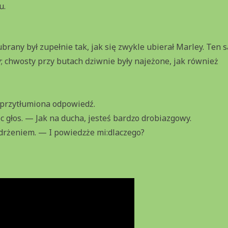
u.
 ubrany był zupełnie tak, jak się zwykle ubierał Marley. Ten 
y; chwosty przy butach ǳiwnie były najeżone, jak również
 przytłumiona odpowiedź.
 głos. — Jak na ducha, jesteś barǳo drobiazgowy.
 drżeniem. — I powieǳże mi:dlaczego?