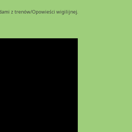
dami z trenów/Opowieści wigilijnej.