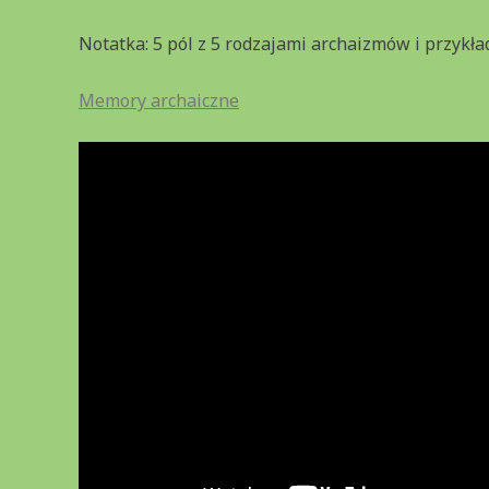
Notatka: 5 pól z 5 rodzajami archaizmów i przykła
Memory archaiczne