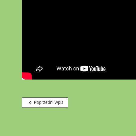
Nawigacja
navigate_before
Poprzedni wpis
wpisu