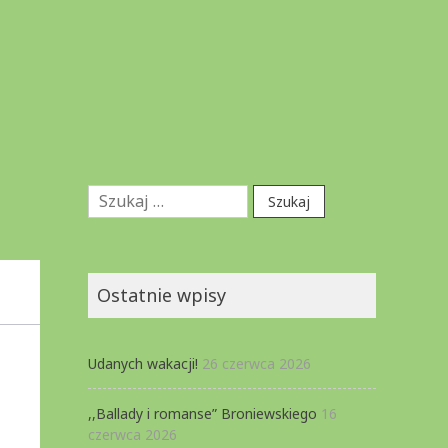
Szukaj:
Ostatnie wpisy
Udanych wakacji!
26 czerwca 2026
,,Ballady i romanse” Broniewskiego
16
czerwca 2026