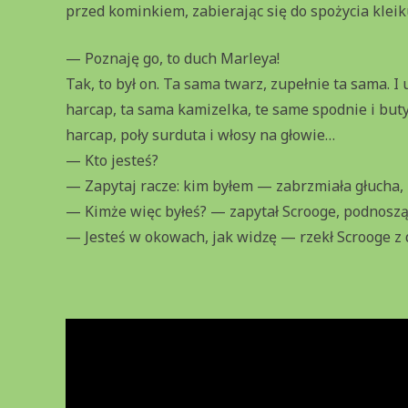
przed kominkiem, zabierając się do spożycia kleik
— Poznaję go, to duch Marleya!
Tak, to był on. Ta sama twarz, zupełnie ta sama. I
harcap, ta sama kamizelka, te same spodnie i but
harcap, poły surduta i włosy na głowie…
— Kto jesteś?
— Zapytaj racze: kim byłem — zabrzmiała głucha,
— Kimże więc byłeś? — zapytał Scrooge, podnosząc
— Jesteś w okowach, jak wiǳę — rzekł Scrooge z