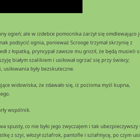
ny ogień; ale w izdebce pomocnika żarzył się omdlewająco 
dnak podsycić ognia, ponieważ Scrooge trzymał skrzynię z
ł z łopatką, pryncypał zawsze mu groził, że będą musieli s
yję białym szalikiem i usiłował ogrzać się przy świecy;
i, usiłowania były bezskuteczne.
jące widowiska, że zdawało się, iż pozioma myśl kupna,
nego.
rły wspólnik.
a spusty, co nie było jego zwyczajem i tak ubezpieczywszy 
ę z szyi, włożył szlafrok, pantofle i szlafmycę, po czym usi