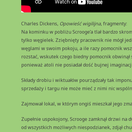
Charles Dickens,
Opowieść wigilijna
, fragmenty:
Na kominku w pobliżu Scrooge’a tlał barǳo skrom
tylko węgielek. Zziębnięty pracownik nie mógł je
węglami w swoim pokoju, a ile razy pomocnik wszed
rozstać, wskutek czego biedny pomocnik obwinął sz
ponieważ atoli nie posiadał dość bujnej imaginacj
Składy drobiu i wiktuałów pourząǳały tak imponu
sprzedaży i targu nie może mieć z nimi nic wspól
Zajmował lokal, w którym ongiś mieszkał jego zma
Zupełnie uspokojony, Scrooge zamknął drzwi na dw
od wszystkich możliwych niespoǳianek, zdjął chustk