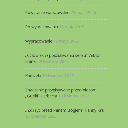
Powstanie warszawskie
25 maja 2026
Po wypracowaniu
18 maja 2026
Wypracowanie
15 maja 2026
,,Człowiek w poszukiwaniu sensu” Wiktor
Frankl
29 kwietnia 2026
Karuzela
16 kwietnia 2026
Znaczenie przypisywane przedmiotom,
,,Guziki” Herberta
13 kwietnia 2026
,,Zdążyć przed Panem Bogiem” Hanny Krall
13 kwietnia 2026